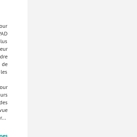
our
PAD
plus
eur
dre
 de
les
our
urs
des
 vue
...
nes