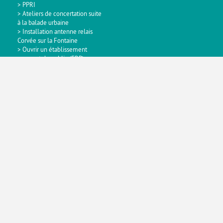
PPRI
Ateliers de concertation suite
à la balade urbaine
Installation antenne relais
Corvée sur la Fontaine
Ouvrir un établissement
recevant du public (ERP)
Dématérialisation des
demandes d'autorisation
d'urbanisme
Commerce
Association Baume
Bienvenue
Emploi
Projets d'aménagement
Environnement
Comité de promotion économique