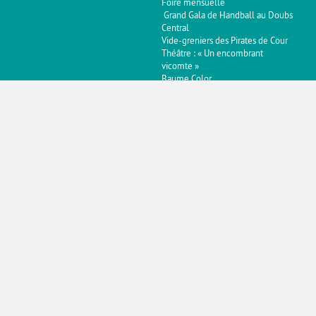
Foire mensuelle
‍ Grand Gala de Handball au Doubs
Central
Vide-greniers des Pirates de Cour
Théâtre : « Un encombrant
vicomte »
Baume Color
Repas Champêtre
Vide-Greniers
Racontée en extérieur
Soirée variété
Randonnées accompagnées
Fête patronale
Concours du Cheval Comtois
Soirée jeux
Concert de l’Ensemble « Les
Timbres »
Foire mensuelle - Août
Visite guidée de la Médiathèque
Jeux géants en bois
Visites guidées du coeur historique
de Baume les Dames
Pots d’accueil des touristes
Conseil Municipal
Rencontre de quartier : Centre-