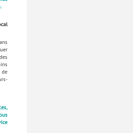
.
ocal
ans
uer
des
ins
 de
rs-
es,
ous
ice