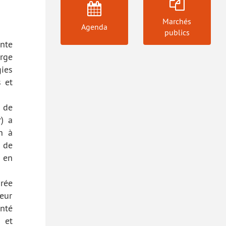
Marchés
Agenda
publics
nte
arge
ies
s et
 de
) a
n à
 de
 en
rée
eur
nté
 et