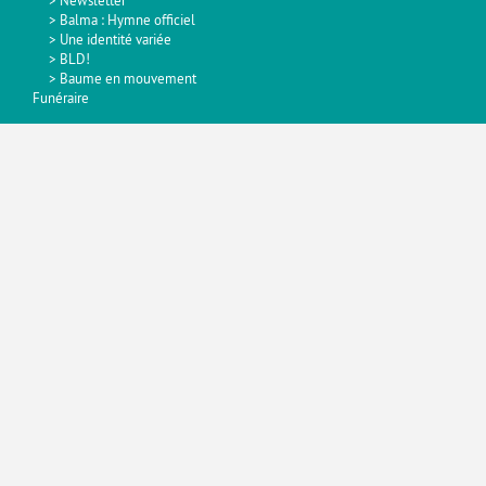
Newsletter
Balma : Hymne officiel
Une identité variée
BLD!
Baume en mouvement
Funéraire